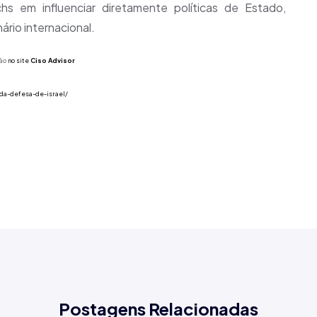
s em influenciar diretamente políticas de Estado,
rio internacional.
ão
no site
C
iso
A
dvisor
-da-defesa-de-israel/
Postagens Relacionadas