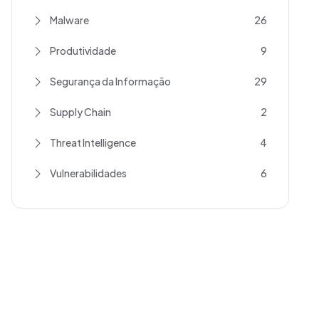
Malware
26
Produtividade
9
Segurança da Informação
29
Supply Chain
2
Threat Intelligence
4
Vulnerabilidades
6