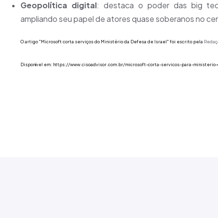
Geopolítica digital
: destaca o poder das big tech
ampliando seu papel de atores quase soberanos no cená
O artigo "Microsoft corta serviços do Ministério da Defesa de Israel" foi escrito pela
Redaç
Disponível em:
https://www.cisoadvisor.com.br/microsoft-corta-servicos-para-ministerio