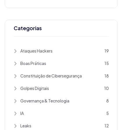
Categorias
Ataques Hackers
19
Boas Práticas
15
Constituição de Cibersegurança
18
Golpes Digitais
10
Governança & Tecnologia
8
IA
5
Leaks
12