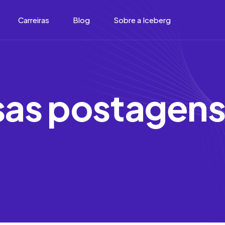
Carreiras
Blog
Sobre a Iceberg
s
a
s
p
o
s
t
a
g
e
n