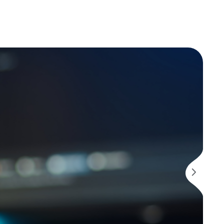
stão realmente
éticos
s empresas brasileiras ainda não