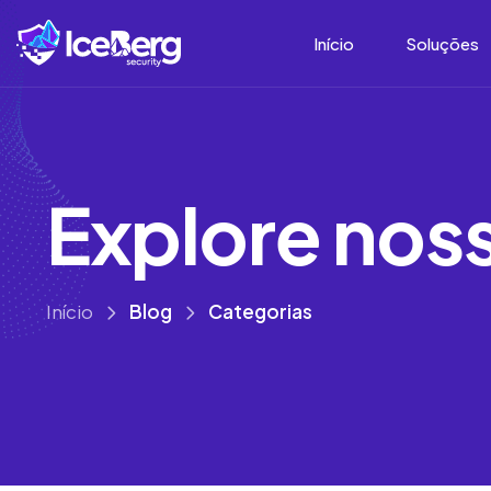
Início
Soluções
E
x
p
l
o
r
e
n
o
s
Início
Blog
Categorias