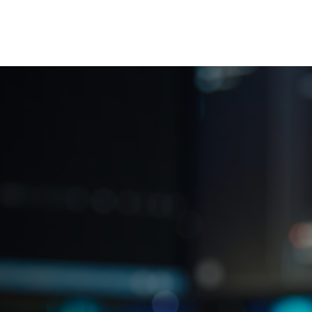
o de 2025
empresas brasileiras e
frentar ataques cibern
o para Cibersegurança 2025 da Cisco, grande parte da
tidão para lidar com ameaças cibernéticas.