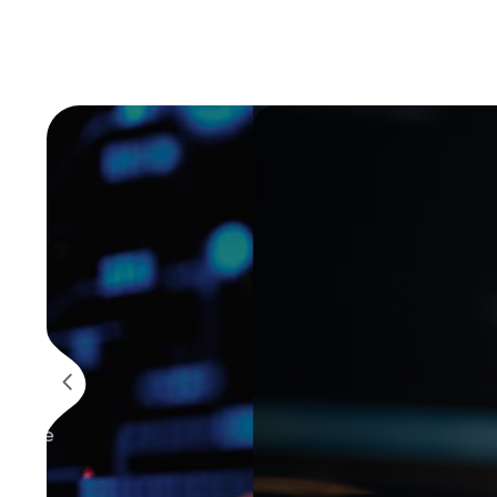
Segurança da Informação
12 de mai
Apenas 5% das 
prontas para en
De acordo com o Índice de Preparaçã
atingiu um estágio avançado de pron