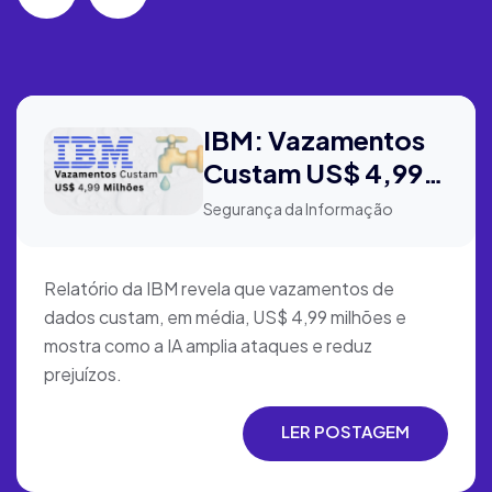
IBM: Vazamentos
Custam US$ 4,99
Milhões
Segurança da Informação
Relatório da IBM revela que vazamentos de
dados custam, em média, US$ 4,99 milhões e
mostra como a IA amplia ataques e reduz
prejuízos.
LER POSTAGEM