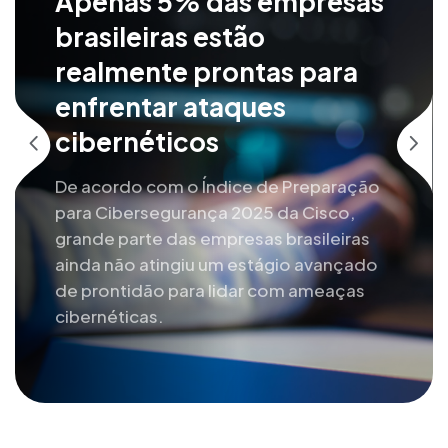
Apenas 5% das empresas
brasileiras estão
realmente prontas para
enfrentar ataques
cibernéticos
De acordo com o Índice de Preparação
para Cibersegurança 2025 da Cisco,
grande parte das empresas brasileiras
ainda não atingiu um estágio avançado
de prontidão para lidar com ameaças
cibernéticas.