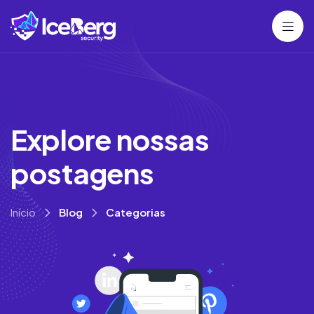
E
x
p
l
o
r
e
n
o
s
s
a
s
p
o
s
t
a
g
e
n
s
Início
Blog
Categorias