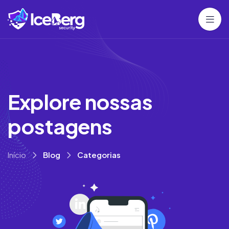
E
x
p
l
o
r
e
n
o
s
s
a
s
p
o
s
t
a
g
e
n
s
Início
Blog
Categorias