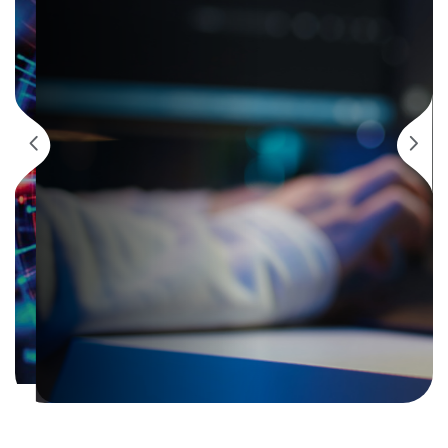
Apenas 5% das empresas
brasileiras estão
realmente prontas para
enfrentar ataques
cibernéticos