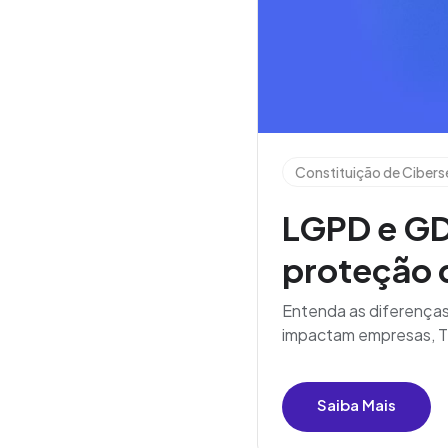
Constituição de Ciber
LGPD e GD
proteção 
Entenda as diferença
impactam empresas, TI
Saiba Mais