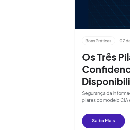
Boas Práticas
07 d
Os Três Pi
Confidenci
Disponibil
Segurança da informaç
pilares do modelo CIA
Saiba Mais