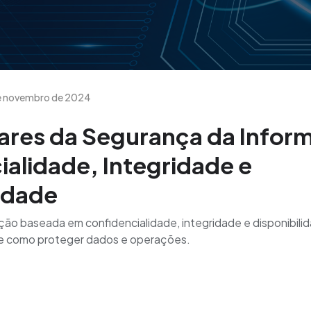
e novembro de 2024
lares da Segurança da Infor
alidade, Integridade e
idade
ão baseada em confidencialidade, integridade e disponibili
 e como proteger dados e operações.