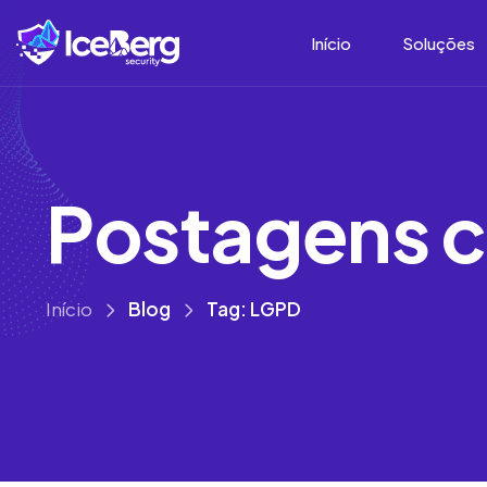
Início
Soluções
P
o
s
t
a
g
e
n
s
c
Início
Blog
Tag: LGPD