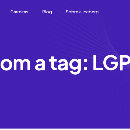
Carreiras
Blog
Sobre a Iceberg
o
m
a
t
a
g
:
L
G