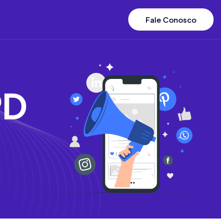
Fale Conosco
P
D