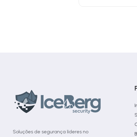
I
S
C
Soluções de segurança líderes no
B