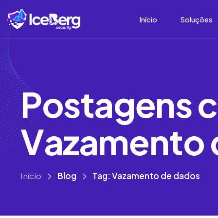
Início
Soluções
P
o
s
t
a
g
e
n
s
c
V
a
z
a
m
e
n
t
o
Início
Blog
Tag: Vazamento de dados