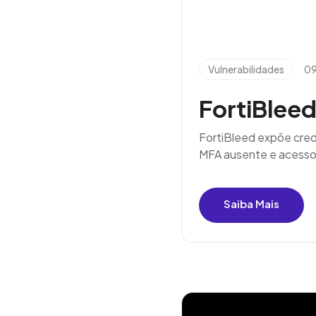
Vulnerabilidades
09
FortiBleed
FortiBleed expõe crede
MFA ausente e acesso
Saiba Mais