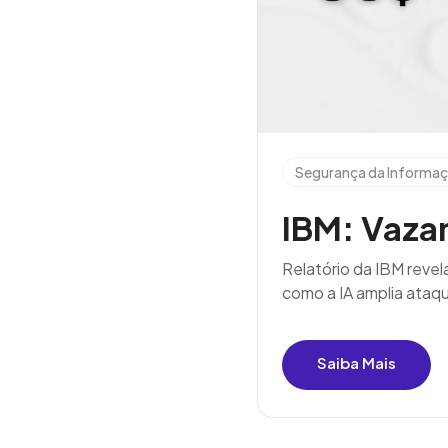
Segurança da Informa
IBM: Vaza
Relatório da IBM reve
como a IA amplia ataqu
Saiba Mais