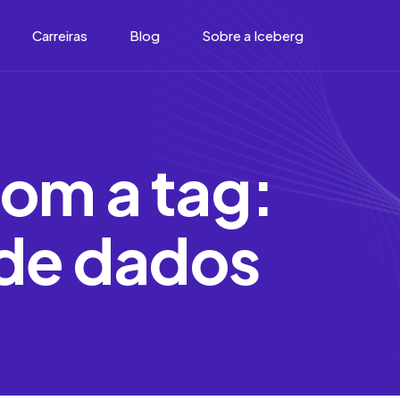
Carreiras
Blog
Sobre a Iceberg
o
m
a
t
a
g
:
d
e
d
a
d
o
s