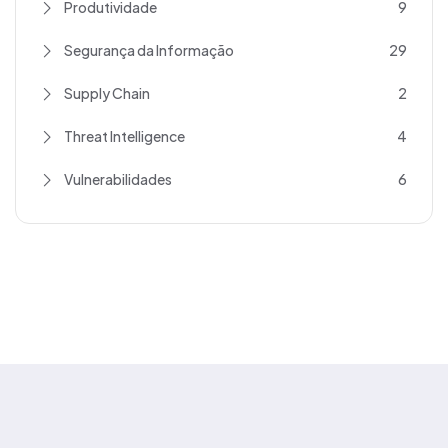
Produtividade
9
Segurança da Informação
29
Supply Chain
2
Threat Intelligence
4
Vulnerabilidades
6