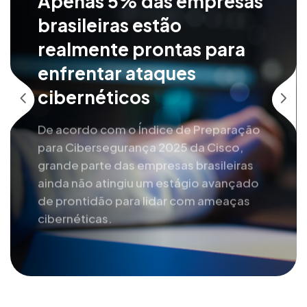
Apenas 5% das empresas
brasileiras estão
realmente prontas para
enfrentar ataques
cibernéticos
De acordo com o Índice de Preparação
para Cibersegurança 2025 da Cisco,
grande parte das empresas brasileiras
ainda não atingiu um estágio avançado
de prontidão para lidar com ameaças
cibernéticas.