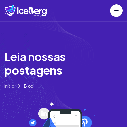
L
e
i
a
n
o
s
s
a
s
p
o
s
t
a
g
e
n
s
Início
Blog