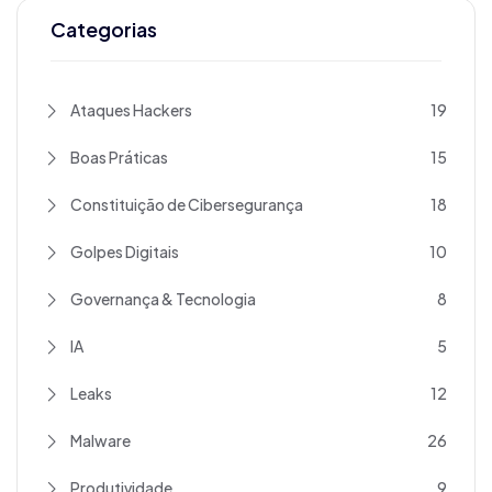
Categorias
Ataques Hackers
19
Boas Práticas
15
Constituição de Cibersegurança
18
Golpes Digitais
10
Governança & Tecnologia
8
IA
5
Leaks
12
Malware
26
Produtividade
9