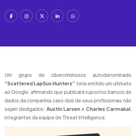
Um grupo de cibercriminosos autodenominado
“Scattered LapSus Hunters”
teria emitido um ultimato
ao
Google
, afirmando que publicará supostos bancos de
dados da companhia caso dois de seus profissionais não
sejam desligados:
Austin Larsen
e
Charles Carmakal
,
integrantes da equipe de
Threat Intelligence.