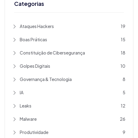
Categorias
Ataques Hackers
19
Boas Práticas
15
Constituição de Cibersegurança
18
Golpes Digitais
10
Governança & Tecnologia
8
IA
5
Leaks
12
Malware
26
Produtividade
9