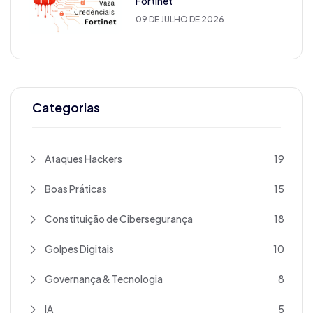
Fortinet
09 DE JULHO DE 2026
Categorias
Ataques Hackers
19
Boas Práticas
15
Constituição de Cibersegurança
18
Golpes Digitais
10
Governança & Tecnologia
8
IA
5