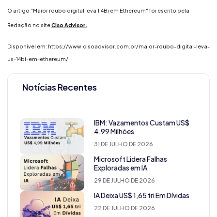
O artigo "Maior roubo digital leva 1,4Bi em Ethereum" foi escrito
pela
Redação
no site
Ciso Advisor.
Disponível em:
https://www.cisoadvisor.com.br/maior-roubo-digital-leva-
us-14bi-em-ethereum/
Notícias Recentes
IBM: Vazamentos Custam US$
4,99 Milhões
31 DE JULHO DE 2026
Microsoft Lidera Falhas
Exploradas em IA
29 DE JULHO DE 2026
IA Deixa US$ 1,65 tri Em Dívidas
22 DE JULHO DE 2026