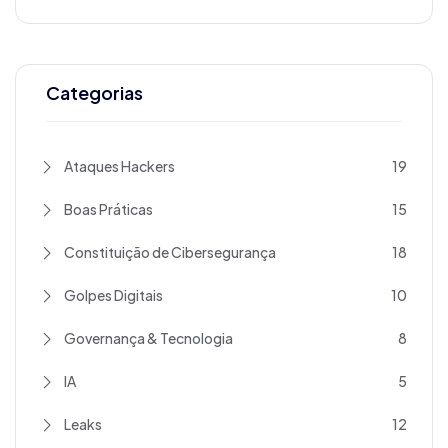
Categorias
Ataques Hackers
19
Boas Práticas
15
Constituição de Cibersegurança
18
Golpes Digitais
10
Governança & Tecnologia
8
IA
5
Leaks
12