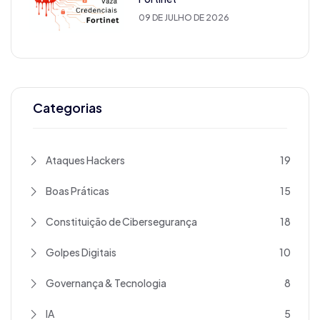
09 DE JULHO DE 2026
Categorias
Ataques Hackers
19
Boas Práticas
15
Constituição de Cibersegurança
18
Golpes Digitais
10
Governança & Tecnologia
8
IA
5