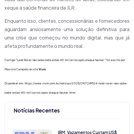
xeque a saúde financeira da JLR.
Enquanto isso, clientes, concessionárias e fornecedores
aguardam ansiosamente uma solução definitiva para
uma crise que começou no mundo digital, mas que já
afeta profundamente o mundo real.
O artigo "Land Rover não sabe onde estão 40 mil carros após ataque hacker " foi escrito p
or
Mauricio Campelo
no site
V
rum
Disponível em:
https://www.vrum.com.br/noticias/2025/09/7249524-land-rover-nao-sabe-
onde-estao-40-mil-carros-apos-ataque-hacker.html
Notícias Recentes
IBM: Vazamentos Custam US$