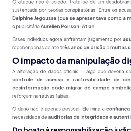
O ataque não é isolado: trata-se de um desdobra
sustentada por teorias conspiratórias. Entre os acus
Delphine Jegousse (que se apresentava como a 
o publicitário
Aurelien Poirson-Atlan
.
Esses indivíduos agora enfrentam julgamento por
ass
receber penas de até
três anos de prisão
e
multas s
O impacto da manipulação dig
A alteração de dados oficiais — algo que deveria se
controle de acesso e rastreabilidade de iden
desinformação pode migrar do campo simbóli
reforçam narrativas falsas.
O dano não é apenas pessoal. Ele mina a
confiança
necessidade de
auditorias de integridade e autent
Do boato à responsabilização judic