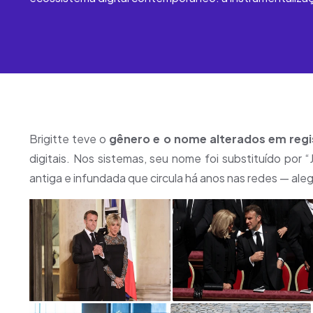
Brigitte teve o
gênero e o nome alterados em regist
digitais. Nos sistemas, seu nome foi substituído por “
antiga e infundada que circula há anos nas redes — al