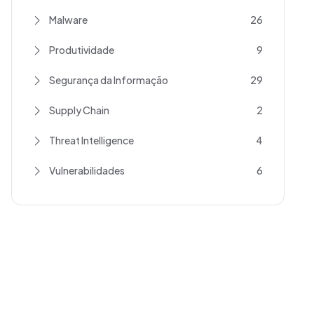
Malware
26
Produtividade
9
Segurança da Informação
29
Supply Chain
2
Threat Intelligence
4
Vulnerabilidades
6