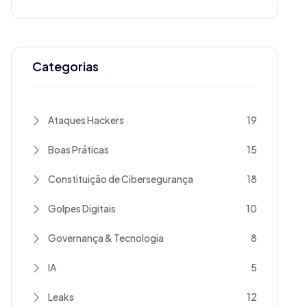
Categorias
Ataques Hackers
19
Boas Práticas
15
Constituição de Cibersegurança
18
Golpes Digitais
10
Governança & Tecnologia
8
IA
5
Leaks
12