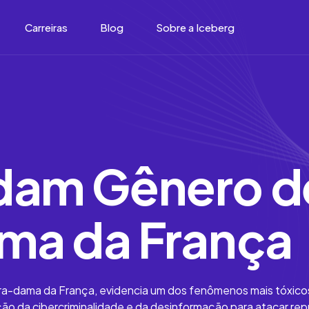
Carreiras
Blog
Sobre a Iceberg
dam Gênero d
ma da França
ira-dama da França, evidencia um dos fenômenos mais tóxico
ção da cibercriminalidade e da desinformação para atacar re