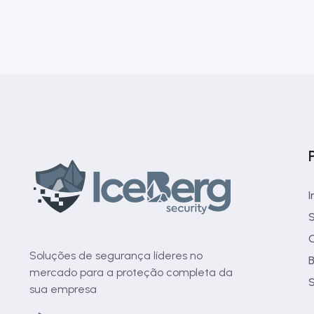
I
S
C
Soluções de segurança líderes no
B
mercado para a proteção completa da
S
sua empresa