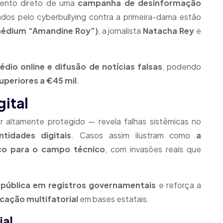
mento direto de uma
campanha de desinformação
ados pelo cyberbullying contra a primeira-dama estão
médium “Amandine Roy”)
, a jornalista
Natacha Rey
e
édio online e difusão de notícias falsas
, podendo
uperiores a €45 mil
.
ital
r altamente protegido — revela falhas sistêmicas no
tidades digitais
. Casos assim ilustram como
a
co para o campo técnico
, com invasões reais que
 pública em registros governamentais
e reforça a
icação multifatorial
em bases estatais.
ial