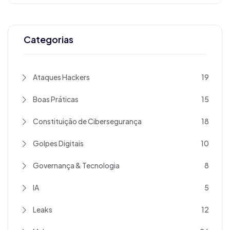
Categorias
Ataques Hackers
19
Boas Práticas
15
Constituição de Cibersegurança
18
Golpes Digitais
10
Governança & Tecnologia
8
IA
5
Leaks
12