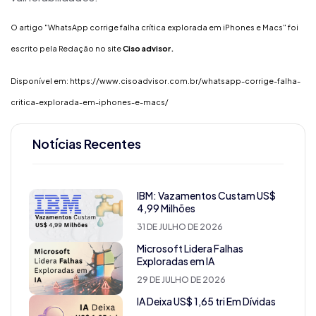
O artigo "WhatsApp corrige falha crítica explorada em iPhones e Macs" foi
escrito pela
Redação
no site
C
iso advisor.
Disponível em:
https://www.cisoadvisor.com.br/whatsapp-corrige-falha-
critica-explorada-em-iphones-e-macs/
Notícias Recentes
IBM: Vazamentos Custam US$
4,99 Milhões
31 DE JULHO DE 2026
Microsoft Lidera Falhas
Exploradas em IA
29 DE JULHO DE 2026
IA Deixa US$ 1,65 tri Em Dívidas