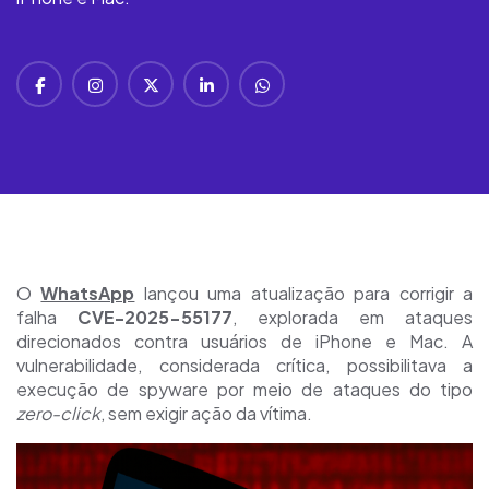
O
WhatsApp
lançou uma atualização para corrigir a
falha
CVE-2025-55177
, explorada em ataques
direcionados contra usuários de iPhone e Mac. A
vulnerabilidade, considerada crítica, possibilitava a
execução de spyware por meio de ataques do tipo
zero-click
, sem exigir ação da vítima.