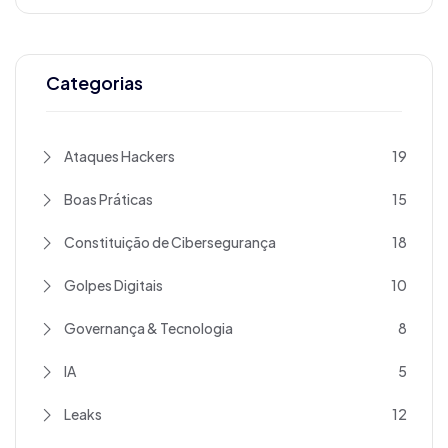
Categorias
Ataques Hackers
19
Boas Práticas
15
Constituição de Cibersegurança
18
Golpes Digitais
10
Governança & Tecnologia
8
IA
5
Leaks
12