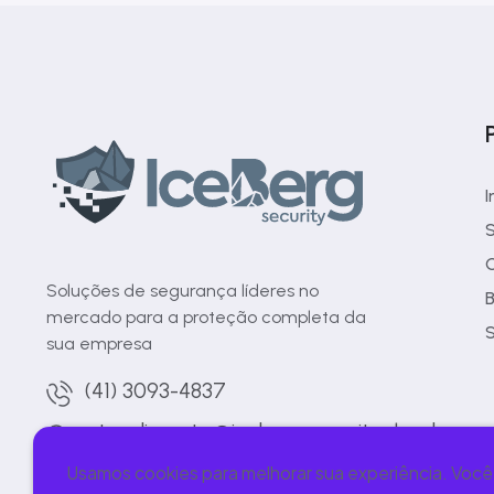
I
S
C
Soluções de segurança líderes no
B
mercado para a proteção completa da
S
sua empresa
(41) 3093-4837
atendimento@icebergsecurity.cloud
Usamos cookies para melhorar sua experiência. Você