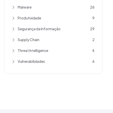
Malware
26
Produtividade
9
Segurança da Informação
29
Supply Chain
2
Threat Intelligence
4
Vulnerabilidades
6