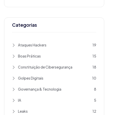
Categorias
Ataques Hackers
19
Boas Práticas
15
Constituição de Cibersegurança
18
Golpes Digitais
10
Governança & Tecnologia
8
IA
5
Leaks
12