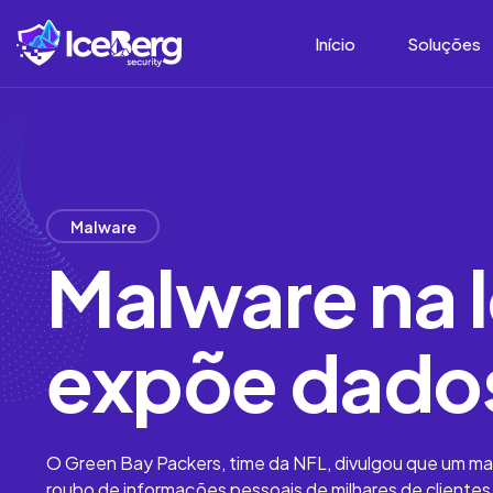
Início
Soluções
Malware
Malware na l
expõe dados
O Green Bay Packers, time da NFL, divulgou que um malw
roubo de informações pessoais de milhares de clientes