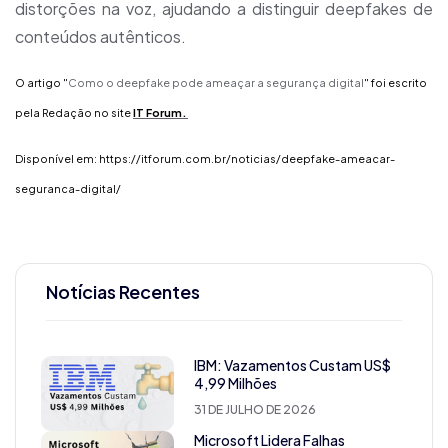
distorções na voz, ajudando a distinguir deepfakes de
conteúdos autênticos.
O artigo "
Como o deepfake pode ameaçar a segurança digital
" foi escrito
p
ela
Redação
no site
IT Forum
.
Disponível em:
https://itforum.com.br/noticias/deepfake-ameacar-
seguranca-digital/
Notícias Recentes
IBM: Vazamentos Custam US$
4,99 Milhões
31 DE JULHO DE 2026
Microsoft Lidera Falhas