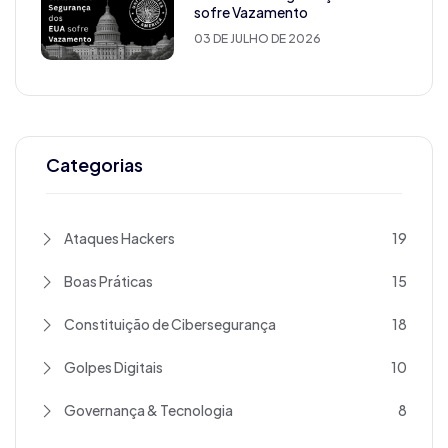
sofre Vazamento
03 DE JULHO DE 2026
Categorias
Ataques Hackers
19
Boas Práticas
15
Constituição de Cibersegurança
18
Golpes Digitais
10
Governança & Tecnologia
8