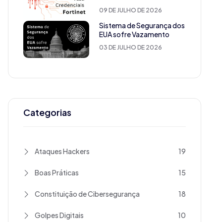
09 DE JULHO DE 2026
Sistema de Segurança dos
EUA sofre Vazamento
03 DE JULHO DE 2026
Categorias
Ataques Hackers
19
Boas Práticas
15
Constituição de Cibersegurança
18
Golpes Digitais
10