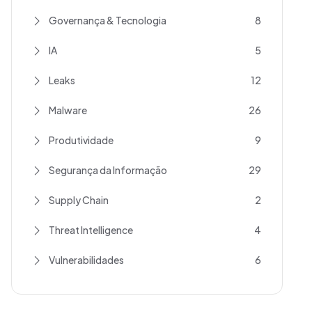
Governança & Tecnologia
8
IA
5
Leaks
12
Malware
26
Produtividade
9
Segurança da Informação
29
Supply Chain
2
Threat Intelligence
4
Vulnerabilidades
6