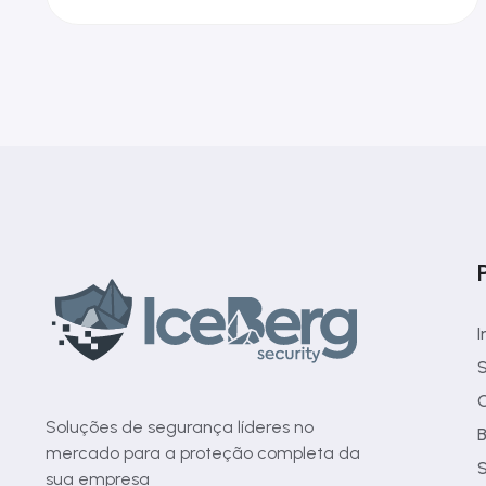
I
S
C
Soluções de segurança líderes no
B
mercado para a proteção completa da
S
sua empresa