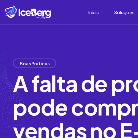
Início
Soluções
Boas Práticas
A falta de p
pode compr
vendas no 