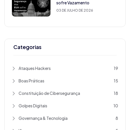
sofre Vazamento
03 DE JULHO DE 2026
Categorias
Ataques Hackers
19
Boas Práticas
15
Constituição de Cibersegurança
18
Golpes Digitais
10
Governança & Tecnologia
8