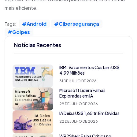
mais eficiente.
#Android
#Cibersegurança
Tags:
#Golpes
Notícias Recentes
IBM: Vazamentos Custam US$
4,99 Milhões
31 DE JULHO DE 2026
Microsoft Lidera Falhas
Exploradas em IA
29 DE JULHO DE 2026
IA Deixa US$ 1,65 tri Em Dívidas
22 DE JULHO DE 2026
WP2Shell: Falha Crítica no